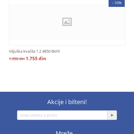
- 10%
Viljuška kvačila 1.2 4850 Birth
1.755
din
1.950
din
Akcije i bilteni!
Mreže