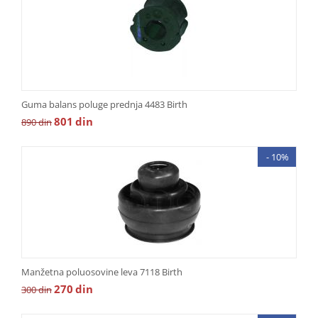
Guma balans poluge prednja 4483 Birth
801
din
890
din
- 10%
Manžetna poluosovine leva 7118 Birth
270
din
300
din