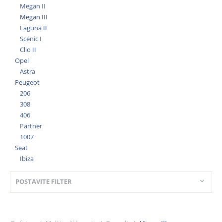
Megan II
Megan III
Laguna II
Scenic I
Clio II
Opel
Astra
Peugeot
206
308
406
Partner
1007
Seat
Ibiza
POSTAVITE FILTER