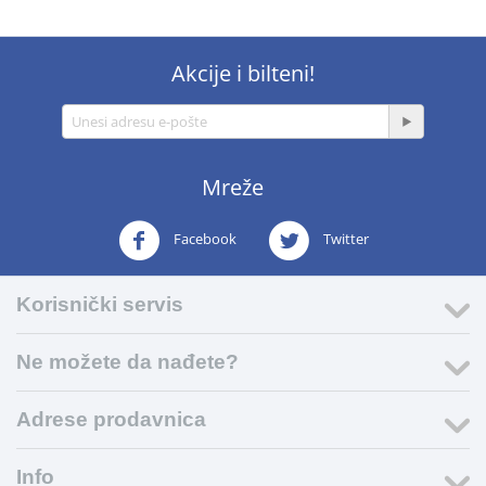
Akcije i bilteni!
Mreže
Facebook
Twitter
Korisnički servis
Ne možete da nađete?
Adrese prodavnica
Info