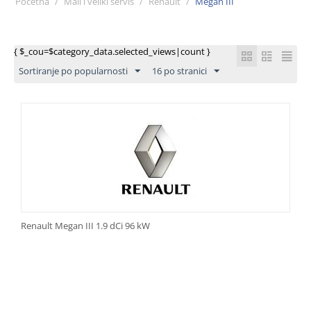
Početna
/
Mali i veliki servis
/
Renault
/
Megan III
{ $_cou=$category_data.selected_views|count }
Sortiranje po popularnosti
16 po stranici
Renault Megan III 1.9 dCi 96 kW