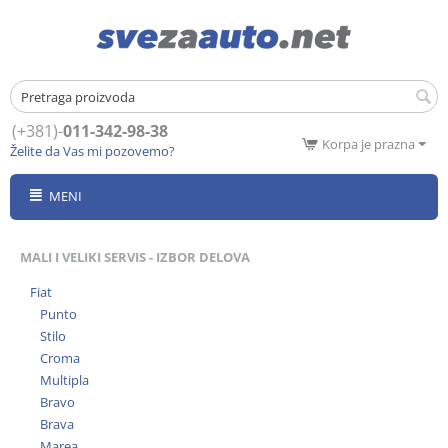
(+381)-
011-342-98-38
Korpa je prazna
Želite da Vas mi pozovemo?
MENI
MALI I VELIKI SERVIS - IZBOR DELOVA
Fiat
Punto
Stilo
Croma
Multipla
Bravo
Brava
Marea