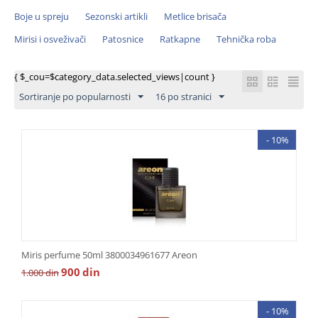
Boje u spreju
Sezonski artikli
Metlice brisača
Mirisi i osveživači
Patosnice
Ratkapne
Tehnička roba
{ $_cou=$category_data.selected_views|count }
Sortiranje po popularnosti
16 po stranici
- 10%
Miris perfume 50ml 3800034961677 Areon
900
din
1.000
din
- 10%