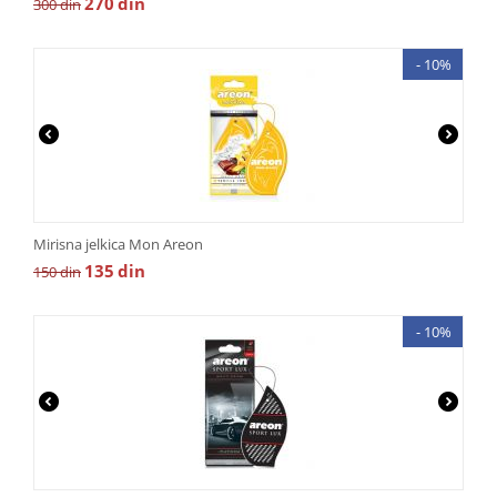
270
din
300
din
- 10%
Mirisna jelkica Mon Areon
135
din
150
din
- 10%