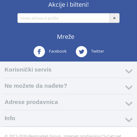
Akcije i bilteni!
Mreže
Facebook
Twitter
Korisnički servis
Ne možete da nađete?
Adrese prodavnica
Info
© 2012-2026 Beomarket Group. Internet prodavnica
CS-Cart.net