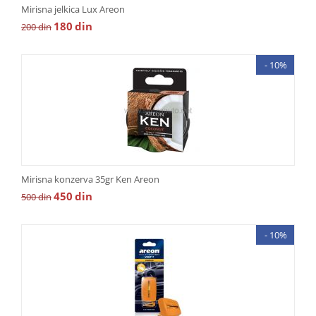
Mirisna jelkica Lux Areon
180
din
200
din
- 10%
Mirisna konzerva 35gr Ken Areon
450
din
500
din
- 10%