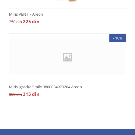
Miris VENT 7 Areon
225
din
250
din
- 10%
Miris igracka Smile 3800034970204 Areon
315
din
350
din