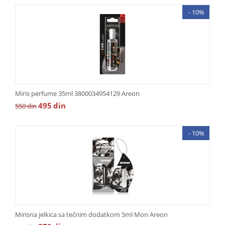
- 10%
Miris perfume 35ml 3800034954129 Areon
495
din
550
din
- 10%
Mirisna jelkica sa tečnim dodatkom 5ml Mon Areon