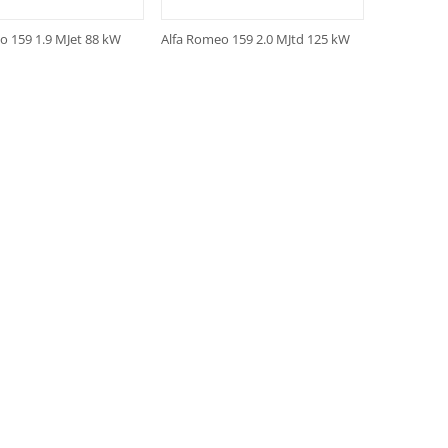
o 159 1.9 MJet 88 kW
Alfa Romeo 159 2.0 MJtd 125 kW