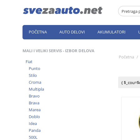
POČETNA
AUTO DELOVI
AKUMULATORI
MALI I VELIKI SERVIS - IZBOR DELOVA
Početna
/
Fiat
Punto
Stilo
Croma
{ $_cou=$
Multipla
Bravo
Brava
Marea
Doblo
Idea
Panda
500L