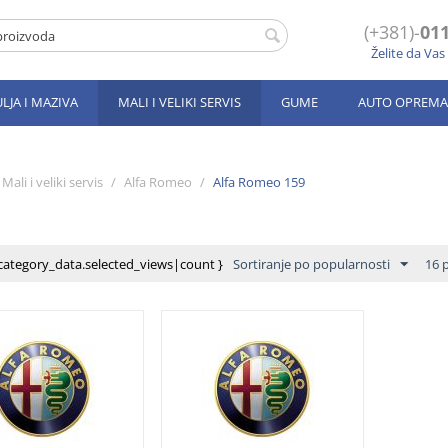
(+381)-
011
Želite da Va
ULJA I MAZIVA
MALI I VELIKI SERVIS
GUME
AUTO OPREMA
Mali i veliki servis
/
Alfa Romeo
/
Alfa Romeo 159
category_data.selected_views|count }
Sortiranje po popularnosti
16 p