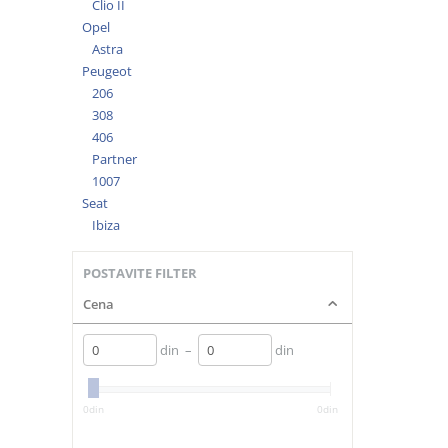
Clio II
Opel
Astra
Peugeot
206
308
406
Partner
1007
Seat
Ibiza
POSTAVITE FILTER
Cena
din
–
din
0
din
0
din