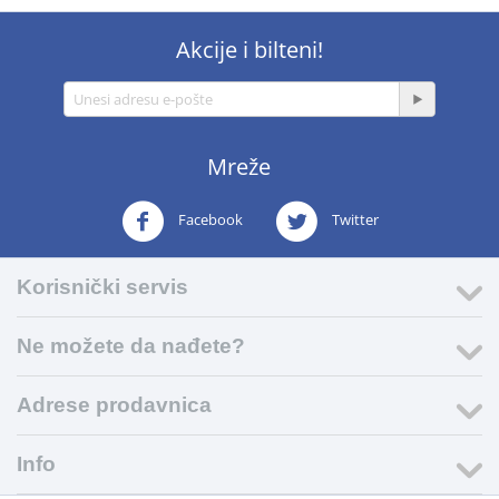
Akcije i bilteni!
Mreže
Facebook
Twitter
Korisnički servis
Ne možete da nađete?
Adrese prodavnica
Info