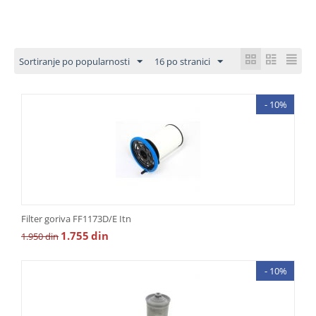
Sortiranje po popularnosti
16 po stranici
- 10%
Filter goriva FF1173D/E Itn
1.755
din
1.950
din
- 10%