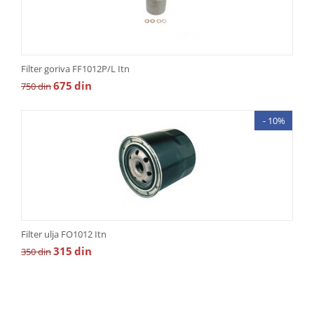
Filter goriva FF1012P/L Itn
675
din
750
din
- 10%
Filter ulja FO1012 Itn
315
din
350
din