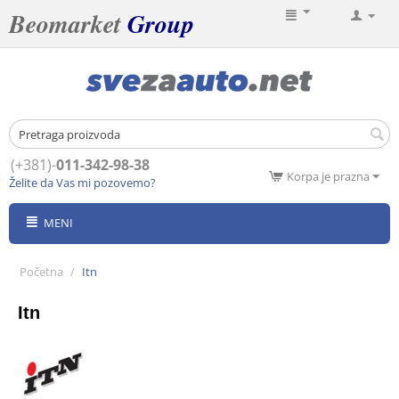
Beomarket
Group
(+381)-
011-342-98-38
Korpa je prazna
Želite da Vas mi pozovemo?
MENI
Početna
/
Itn
Itn