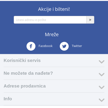
Akcije i bilteni!
Mreže
Facebook
Twitter
Korisnički servis
Ne možete da nađete?
Adrese prodavnica
Info