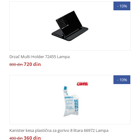
- 10%
Drzač Multi Holder 72455 Lampa
720
din
800
din
- 10%
Kanister kesa plastična za gorivo 8 litara 66972 Lampa
360
din
400
din