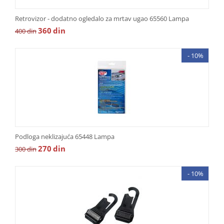
Retrovizor - dodatno ogledalo za mrtav ugao 65560 Lampa
360
din
400
din
- 10%
Podloga neklizajuća 65448 Lampa
270
din
300
din
- 10%