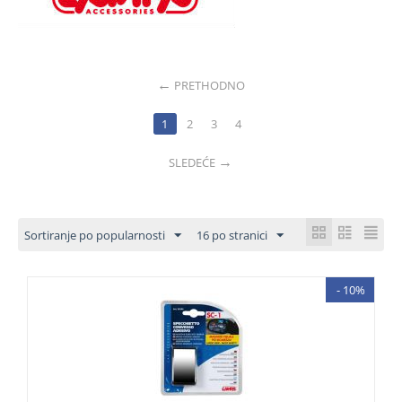
PRETHODNO
1
2
3
4
SLEDEĆE
Sortiranje po popularnosti
16 po stranici
- 10%