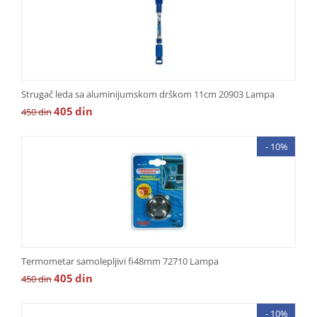
Strugač leda sa aluminijumskom drškom 11cm 20903 Lampa
405
din
450
din
- 10%
Termometar samolepljivi fi48mm 72710 Lampa
405
din
450
din
- 10%