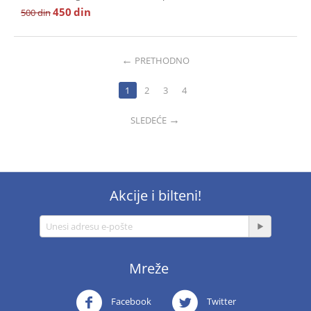
450
din
500
din
PRETHODNO
1
2
3
4
SLEDEĆE
Akcije i bilteni!
Mreže
Facebook
Twitter