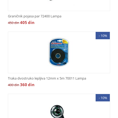
Graničnik pojasa par 72400 Lampa
405
din
450
din
- 10%
Traka dvostruko lepljiva 12mm x 5m 70011 Lampa
360
din
400
din
- 10%