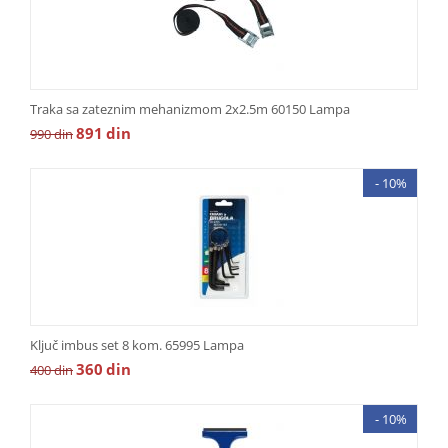
Traka sa zateznim mehanizmom 2x2.5m 60150 Lampa
891
din
990
din
- 10%
Ključ imbus set 8 kom. 65995 Lampa
360
din
400
din
- 10%