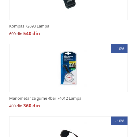
Kompas 72693 Lampa
540
din
600
din
- 10%
Manometar za gume 4bar 74012 Lampa
360
din
400
din
- 10%