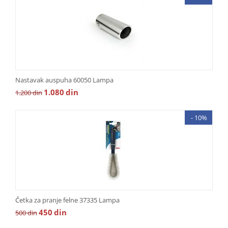
Nastavak auspuha 60050 Lampa
1.080
din
1.200
din
- 10%
Četka za pranje felne 37335 Lampa
450
din
500
din