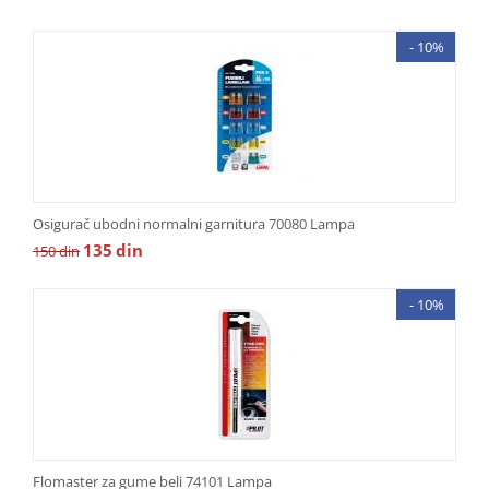
- 10%
Osigurač ubodni normalni garnitura 70080 Lampa
135
din
150
din
- 10%
Flomaster za gume beli 74101 Lampa