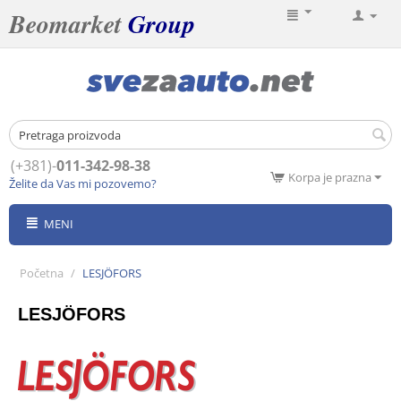
Beomarket
Group
(+381)-
011-342-98-38
Korpa je prazna
Želite da Vas mi pozovemo?
MENI
Početna
/
LESJÖFORS
LESJÖFORS