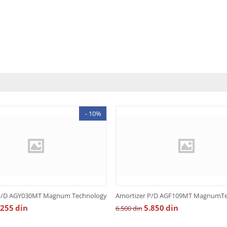
- 10%
 P/D AGY030MT Magnum Technology
Amortizer P/D AGF109MT MagnumTe
.255
din
5.850
din
6.500
din