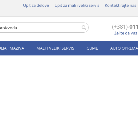
Upit za delove
Upit za mali i veliki servis
Kontaktirajte nas
(+381)-
011
Želite da Va
ULJA I MAZIVA
MALI I VELIKI SERVIS
GUME
AUTO OPREMA