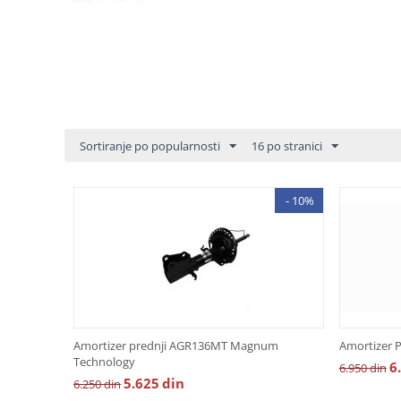
Sortiranje po popularnosti
16 po stranici
- 10%
Amortizer prednji AGR136MT Magnum
Amortizer
Technology
6
6.950
din
5.625
din
6.250
din